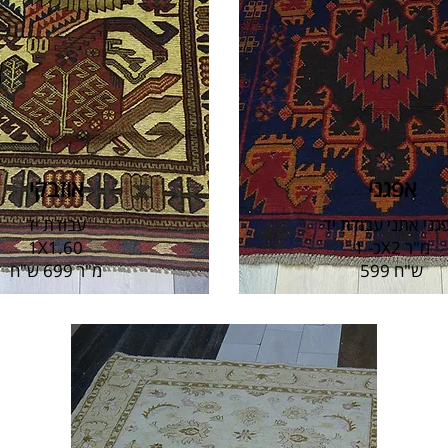
אפגני
אוזבקי
גני אתני עבודת יד
עבודת יד
כ- 1X2 מ"ר
1X1.60
599 ש"ח
מ"ר 699 ש"ח