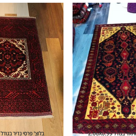
סופר בלוצ' משהאד בגודל 2.06X0.99
בלוצ' פרסי נדיר בגודל 1.70X0.85